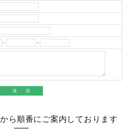
囲において、個人情報を外部に委託する場合があります。
護契約等の措置をとり、適切な監督を行います。
ないよう、適切に安全管理対策を実施します。
-
-
る結果＞
対応した当社のサービスをご提供できない場合がございま
停止の手続について＞
訂正･削除・利用停止の手続を定めさせて頂いております。
せて頂きます。
止の具体的手続きにつきましては、お電話でお問合せ下さ
様から順番にご案内しております