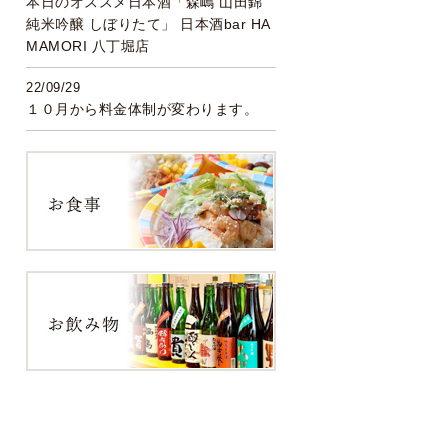
本日のオススメ日本酒「森嶋 山田錦
純米吟醸 しぼりたて」 日本酒bar HA
MAMORI 八丁堀店
22/09/29
１０月から料金体制が変わります。