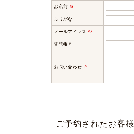
＜個人情報の委託について＞
お名前
※
当社では、利用目的の達成に必要な範
ふりがな
これらの委託先に対しては個人情報保
メールアドレス
※
＜個人情報の安全管理＞
当社では、個人情報の漏洩等がなされ
電話番号
＜個人情報を与えなかった場合に生じ
必要な情報を頂けない場合は、それに
お問い合わせ
※
すので予めご了承ください。
＜個人情報の開示･訂正・削除･利用
当社では、お客様の個人情報の開示･
ご本人である事を確認のうえ、対応さ
個人情報の開示･訂正･削除・利用停
い。
ご予約されたお客