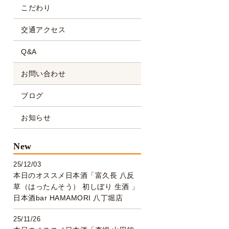
こだわり
交通アクセス
Q&A
お問い合わせ
ブログ
お知らせ
New
25/12/03
本日のオススメ日本酒「富久長 八反
草（はったんそう） 初しぼり 生酒 」
日本酒bar HAMAMORI 八丁堀店
25/11/26